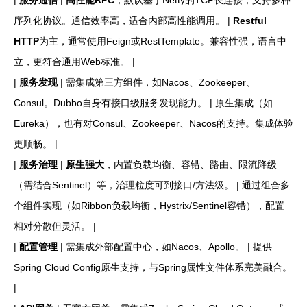
|
服务通信
|
高性能RPC
，默认基于Netty的TCP长连接，支持多种
序列化协议。通信效率高，适合内部高性能调用。 |
Restful
HTTP
为主，通常使用Feign或RestTemplate。兼容性强，语言中
立，更符合通用Web标准。 |
|
服务发现
| 需集成第三方组件，如Nacos、Zookeeper、
Consul。Dubbo自身有接口级服务发现能力。 | 原生集成（如
Eureka），也有对Consul、Zookeeper、Nacos的支持。集成体验
更顺畅。 |
|
服务治理
|
原生强大
，内置负载均衡、容错、路由、限流降级
（需结合Sentinel）等，治理粒度可到接口/方法级。 | 通过组合多
个组件实现（如Ribbon负载均衡，Hystrix/Sentinel容错），配置
相对分散但灵活。 |
|
配置管理
| 需集成外部配置中心，如Nacos、Apollo。 | 提供
Spring Cloud Config原生支持，与Spring属性文件体系完美融合。
|